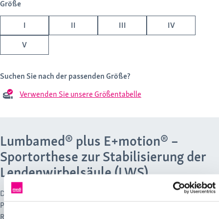
Größe
I
II
III
IV
V
Suchen Sie nach der passenden Größe?
Verwenden Sie unsere Größentabelle
Lumbamed® plus E+motion® –
Sportorthese zur Stabilisierung der
Lendenwirbelsäule (LWS)
Die Lumbamed plus E⁺motion ist eine Stabilisierungsorthese mit
Pelotte, die beispielsweise bei unspezifischen Rückenschmerzen,
Reizzuständen und statomotorisch-muskulären Dysbalancen die