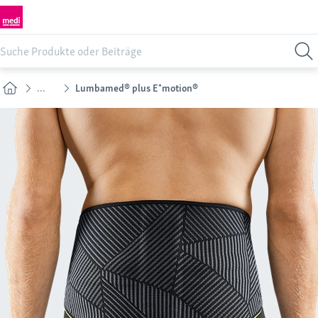
...
Lumbamed® plus E⁺motion®