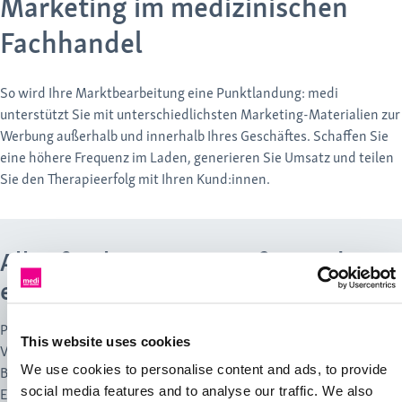
Marketing im medizinischen
Fachhandel
So wird Ihre Marktbearbeitung eine Punktlandung: medi
unterstützt Sie mit unterschiedlichsten Marketing-Materialien zur
Werbung außerhalb und innerhalb Ihres Geschäftes. Schaffen Sie
eine höhere Frequenz im Laden, generieren Sie Umsatz und teilen
Sie den Therapieerfolg mit Ihren Kund:innen.
Alles für Ihren zeitgemäßen und
erfolgreichen Marketingauftritt
Profitieren Sie von Werbemitteln, Fotos und Videos, Anzeigen-
This website uses cookies
Vorlagen und vielem mehr. Mit professionellen Marketing-
We use cookies to personalise content and ads, to provide
Bausteinen zaubern Sie eine ansprechende Schaufenster-Deko.
social media features and to analyse our traffic. We also
Erstellen Sie einfach Social Media und Presse- Beiträge und sorgen