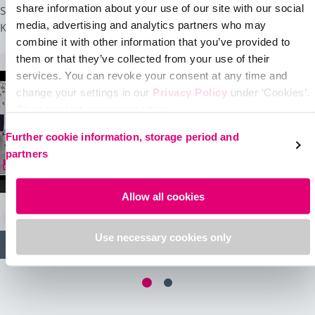
share information about your use of our site with our social
Sie mit Ihrem umfassenden Service für eine starke
media, advertising and analytics partners who may
Kundenbindung.
combine it with other information that you’ve provided to
them or that they’ve collected from your use of their
services. You can revoke your consent at any time and
change your settings in our
Privacy Policy
under ‘Cookies’.
Please select your own setting:
Further cookie information, storage period and
partners
Allow all cookies
Use necessary cookies only
Fotos & Videos